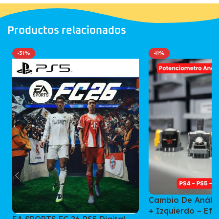
Productos relacionados
-31%
-11%
Cambio De Análo
+ Izquierdo – Efe
EA SPORTS FC 26 PS5 Digital