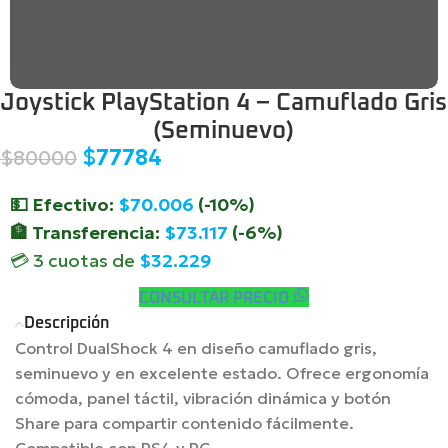
Joystick PlayStation 4 – Camuflado Gris
(Seminuevo)
$77784
$80000
💵 Efectivo:
$
70.006
(-10%)
🏦 Transferencia:
$
73.117
(-6%)
💳 3 cuotas de
$
32.229
CONSULTAR PRECIO
Descripción
Control DualShock 4 en diseño camuflado gris,
seminuevo y en excelente estado. Ofrece ergonomía
cómoda, panel táctil, vibración dinámica y botón
Share para compartir contenido fácilmente.
Compatible con PS4 y PC.